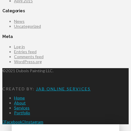
April 2015
Categories
News
Uncategorized
Meta
Log in
Entries feed
Comments feed
WordPress.org
©2021 Dubois Painting LLC.
CREATED BY:
JAB ONLINE SERVICES
Home
About
Services
Portfolio
Facebook
Instagram