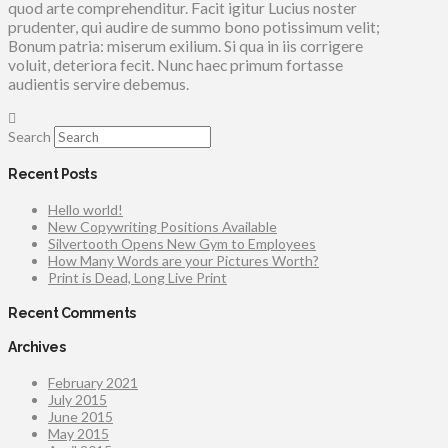
quod arte comprehenditur. Facit igitur Lucius noster
prudenter, qui audire de summo bono potissimum velit;
Bonum patria: miserum exilium. Si qua in iis corrigere
voluit, deteriora fecit. Nunc haec primum fortasse
audientis servire debemus.
Search
Recent Posts
Hello world!
New Copywriting Positions Available
Silvertooth Opens New Gym to Employees
How Many Words are your Pictures Worth?
Print is Dead, Long Live Print
Recent Comments
Archives
February 2021
July 2015
June 2015
May 2015