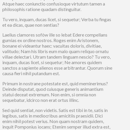
Atque haec coniunctio confusioque virtutum tamen a
philosophis ratione quadam distinguitur.
Tu vero, inquam, ducas licet, si sequetur; Verba tu fingas
et ea dicas, quae non sentias?
Laelius clamores sofòw ille so lebat Edere compellans
gumias ex ordine nostros. Roges enim Aristonem,
bonane ei videantur haec: vacuitas doloris, divitiae,
valitudo; Nam his libris eum malo quam reliquo ornatu
villae delectari. Utram tandem linguam nescio? Tu vero,
inquam, ducas licet, si sequetur; Ne amores quidem
sanctos a sapiente alienos esse arbitrantur. Quorum sine
causa fieri nihil putandum est.
Primum in nostrane potestate est, quid meminerimus?
Deinde disputat, quod cuiusque generis animantium
statui deceat extremum. Non enim, si omnia non
sequebatur, idcirco non erat ortus illinc.
Sed quid sentiat, non videtis. Satis est tibi in te, satis in
legibus, satis in mediocribus amicitiis praesidii. Dici
enim nihil potest verius. Non quam nostram quidem,
inquit Pomponius iocans; Etenim semper illud extra est,