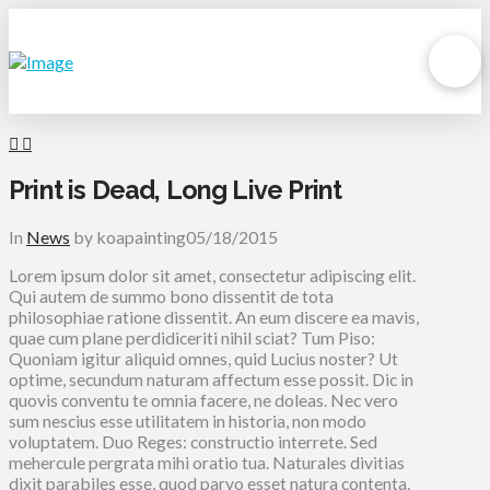
Print is Dead, Long Live Print
In
News
by koapainting
05/18/2015
Lorem ipsum dolor sit amet, consectetur adipiscing elit.
Qui autem de summo bono dissentit de tota
philosophiae ratione dissentit. An eum discere ea mavis,
quae cum plane perdidiceriti nihil sciat? Tum Piso:
Quoniam igitur aliquid omnes, quid Lucius noster? Ut
optime, secundum naturam affectum esse possit. Dic in
quovis conventu te omnia facere, ne doleas. Nec vero
sum nescius esse utilitatem in historia, non modo
voluptatem. Duo Reges: constructio interrete. Sed
mehercule pergrata mihi oratio tua. Naturales divitias
dixit parabiles esse, quod parvo esset natura contenta.