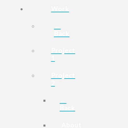
Work
←
Back
Project
1
Project
2
←
Back
About